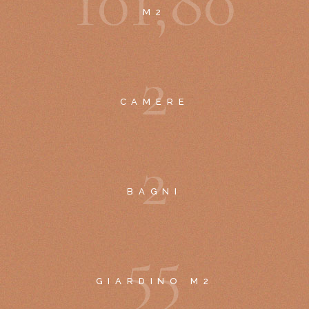
1
0
1
,
8
0
M2
2
CAMERE
2
BAGNI
5
5
GIARDINO M2