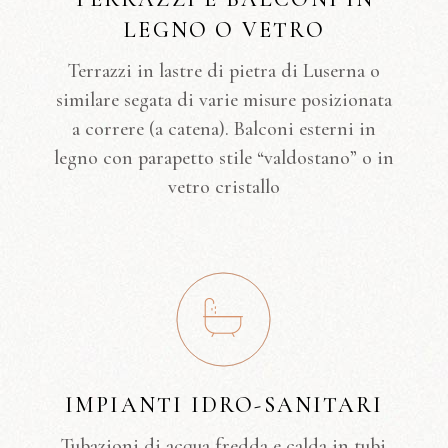
LEGNO O VETRO
Terrazzi in lastre di pietra di Luserna o
similare segata di varie misure posizionata
a correre (a catena). Balconi esterni in
legno con parapetto stile “valdostano” o in
vetro cristallo
IMPIANTI IDRO-SANITARI
Tubazioni di acqua fredda e calda in tubi